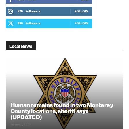
970
Followers
FOLLOW
480
Followers
FOLLOW
Local News
Human remains found in two Monterey
County locations, sheriff says
(UPDATED)
August 6, 2026