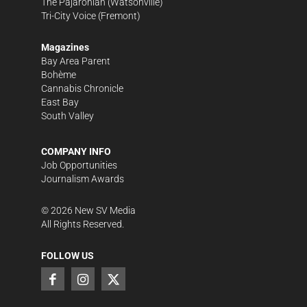
The Pajaronian
(Watsonville)
Tri-City Voice
(Fremont)
Magazines
Bay Area Parent
Bohème
Cannabis Chronicle
East Bay
South Valley
COMPANY INFO
Job Opportunities
Journalism Awards
©
2026
New SV Media
All Rights Reserved.
FOLLOW US