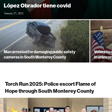
López Obrador tiene covid
January 27, 2021
Man arrested for damaging public safety
Voters to 
cameras in South Monterey County
in uninco
Torch Run 2025: Police escort Flame of
Hope through South Monterey County