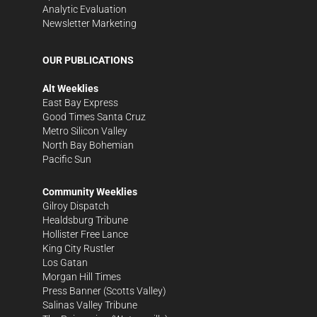
Analytic Evaluation
Newsletter Marketing
OUR PUBLICATIONS
Alt Weeklies
East Bay Express
Good Times Santa Cruz
Metro Silicon Valley
North Bay Bohemian
Pacific Sun
Community Weeklies
Gilroy Dispatch
Healdsburg Tribune
Hollister Free Lance
King City Rustler
Los Gatan
Morgan Hill Times
Press Banner
(Scotts Valley)
Salinas Valley Tribune