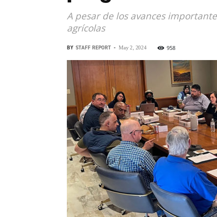
A pesar de los avances importante
agrícolas
BY
STAFF REPORT
-
958
May 2, 2024