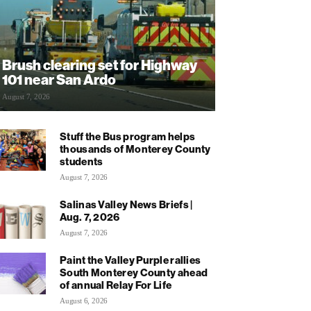
Brush clearing set for Highway
101 near San Ardo
August 7, 2026
Stuff the Bus program helps
thousands of Monterey County
students
August 7, 2026
Salinas Valley News Briefs |
Aug. 7, 2026
August 7, 2026
Paint the Valley Purple rallies
South Monterey County ahead
of annual Relay For Life
August 6, 2026