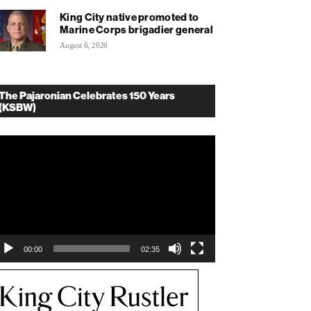
King City native promoted to
Marine Corps brigadier general
August 6, 2026
The Pajaronian Celebrates 150 Years
(KSBW)
deo
ayer
00:00
02:35