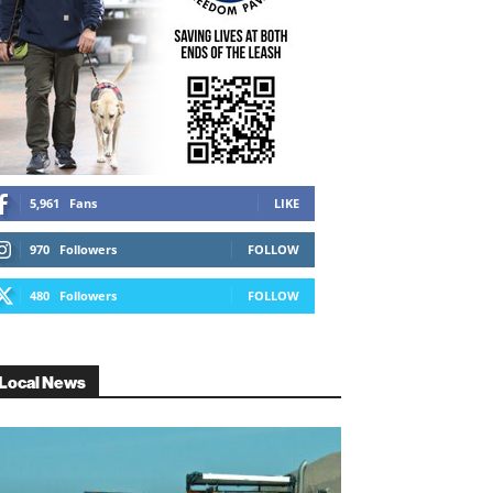
5,961
Fans
LIKE
970
Followers
FOLLOW
480
Followers
FOLLOW
Local News