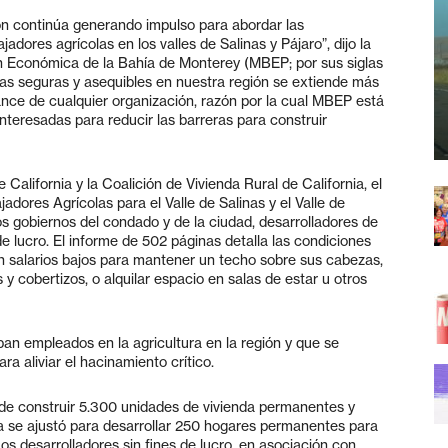
ión continúa generando impulso para abordar las
adores agrícolas en los valles de Salinas y Pájaro”, dijo la
ión Económica de la Bahía de Monterey (MBEP; por sus siglas
das seguras y asequibles en nuestra región se extiende más
lcance de cualquier organización, razón por la cual MBEP está
nteresadas para reducir las barreras para construir
 California y la Coalición de Vivienda Rural de California, el
adores Agrícolas para el Valle de Salinas y el Valle de
os gobiernos del condado y de la ciudad, desarrolladores de
de lucro. El informe de 502 páginas detalla las condiciones
 salarios bajos para mantener un techo sobre sus cabezas,
y cobertizos, o alquilar espacio en salas de estar u otros
an empleados en la agricultura en la región y que se
a aliviar el hacinamiento crítico.
o de construir 5.300 unidades de vivienda permanentes y
a se ajustó para desarrollar 250 hogares permanentes para
os desarrolladores sin fines de lucro, en asociación con