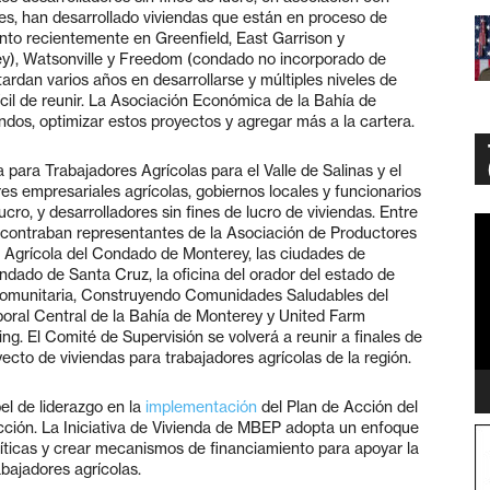
les, han desarrollado viviendas que están en proceso de
to recientemente en Greenfield, East Garrison y
ey), Watsonville y Freedom (condado no incorporado de
rdan varios años en desarrollarse y múltiples niveles de
ícil de reunir. La Asociación Económica de la Bahía de
dos, optimizar estos proyectos y agregar más a la cartera.
 para Trabajadores Agrícolas para el Valle de Salinas y el
res empresariales agrícolas, gobiernos locales y funcionarios
ucro, y desarrolladores sin fines de lucro de viviendas. Entre
Vi
 encontraban representantes de la Asociación de Productores
Pl
na Agrícola del Condado de Monterey, las ciudades de
ndado de Santa Cruz, la oficina del orador del estado de
 Comunitaria, Construyendo Comunidades Saludables del
oral Central de la Bahía de Monterey y United Farm
. El Comité de Supervisión se volverá a reunir a finales de
yecto de viviendas para trabajadores agrícolas de la región.
l de liderazgo en la
implementación
del Plan de Acción del
cción. La Iniciativa de Vivienda de MBEP adopta un enfoque
líticas y crear mecanismos de financiamiento para apoyar la
bajadores agrícolas.