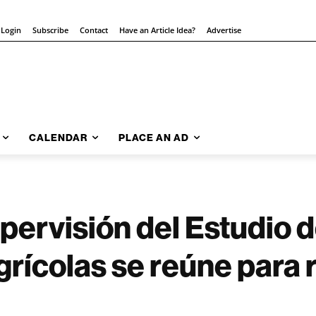
 Login
Subscribe
Contact
Have an Article Idea?
Advertise
CALENDAR
PLACE AN AD
pervisión del Estudio 
rícolas se reúne para r