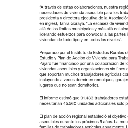
“A través de estas colaboraciones, nuestra reg
necesidades de vivienda asequible para los trabaj
presidenta y directora ejecutiva de la Asociac
en inglés), Tahra Goraya. “La escasez de vivien
allá de los límites municipales y más allá del a
liderando esfuerzos para convocar a las partes i
viviendas de todo tipo y en todos los niveles”.
Preparado por el Instituto de Estudios Rurales de
Estudio y Plan de Acción de Vivienda para Trabaj
Pájaro fue financiado por una colaboración de l
viviendas asequibles y organizaciones sin fines 
que soportan muchos trabajadores agrícolas con
incluyendo a veces dormir en remolques, garajes 
lugares que no sean dormitorios.
El informe estimó que 91.433 trabajadores estab
necesitarían 45.560 unidades adicionales sólo par
El plan de acción regional estableció el objetiv
asequibles durante los próximos 5 años. La met
familias de trabajadores agrícolas anualmente. L