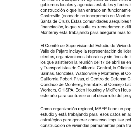
gobiernos locales y agencias estatales y federa
construcción o que han entrado en funcionamien
Castroville (condado no incorporado de Monter
Santa de Cruz). Estas comunidades asequibles ta
financiación, lo que resulta extremadamente dif
Monterey está trabajando para asegurar más fon
El Comité de Supervisión del Estudio de Vivienda
Valle de Pájaro incluye la representación de líde
electos, organizaciones laborales y sin fines de l
los que asistieron la reunión del 17 de abril se
y Transportistas de California Central, la Ofici
Salinas, Gonzales, Watsonville y Monterey, el Co
California Robert Rivas, el Centro de Defensa
Condado de Monterey, FarmLink, el Consejo Lab
Workers, CHISPA, Eden Housing y MidPen Housing
este año para centrarse en el desarrollo del pro
Como organización regional, MBEP tiene un pape
estudio y está trabajando para esos datos en a
estratégico para generar consenso, impulsar po
construcción de viviendas permanentes para tra