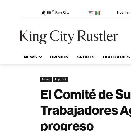
F
E-edition
86
King City
NEWS
OPINION
SPORTS
OBITUARIES
News
Español
El Comité de Su
Trabajadores Ag
progreso