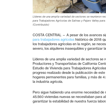
Líderes de una amplia variedad de sectores se reunieron r
para Trabajadores Agrícolas de Salinas y Pajaro Valley para 
(Contribuido)
COSTA CENTRAL — A pesar de los avances sign
para trabajadores agrícolas
histórico de 2018 qu
los trabajadores agrícolas en la región, se neces
severo, los alquileres inasequibles y garantizar l
Líderes de una amplia variedad de sectores se 
Productores y Transportistas de California Cent
Estudio de Vivienda para Trabajadores Agrícolas p
progreso realizado desde la publicación de este 
hogares permanentes para familias, y más de 4.
la industria agrícola.
Pero sigue habiendo una enorme necesidad de mi
45.560 viviendas nuevas se necesitaban para alivi
garantizar la estabilidad de nuestra fuerza labora